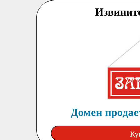
Извинит
Домен продает
Ку